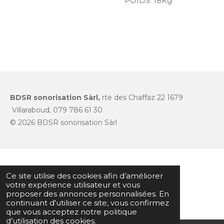
POIDS:
18Kg
BDSR sonorisation Sàrl,
rte des Chaffaz 22 1679
Villaraboud, 079 786 61 30
© 2026 BDSR sonorisation Sàrl
Ce site utilise des cookies afin d’améliorer
votre expérience utilisateur et vous
proposer des annonces personnalisées. En
continuant d'utiliser ce site, vous confirmez
que vous acceptez notre politique
d’utilisation des cookies.