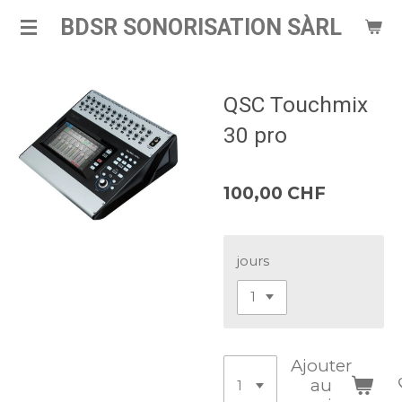
Passer
BDSR SONORISATION SÀRL
au
contenu
principal
QSC Touchmix
30 pro
100,00 CHF
jours
Ajouter
au