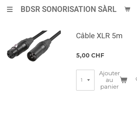
Passer
BDSR SONORISATION SÀRL
au
contenu
principal
Câble XLR 5m
5,00 CHF
Ajouter
au
panier