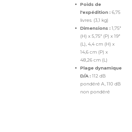
Poids de
l'expédition :
6,75
livres. (3,1 kg)
Dimensions :
1,75"
(H) x 5,75" (P) x 19"
(L), 4,4 cm (H) x
14,6 cm (P) x
48,26 cm (L)
Plage dynamique
D/A :
112 dB
pondéré A, 110 dB
non pondéré