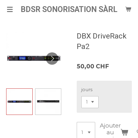
Passer
BDSR SONORISATION SÀRL
au
contenu
principal
DBX DriveRack
Pa2
50,00 CHF
jours
Ajouter
au