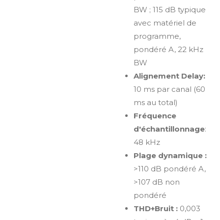
BW ; 115 dB typique
avec matériel de
programme,
pondéré A, 22 kHz
BW
Alignement Delay:
10 ms par canal (60
ms au total)
Fréquence
d'échantillonnage
:
48 kHz
Plage dynamique :
>110 dB pondéré A,
>107 dB non
pondéré
THD+Bruit :
0,003