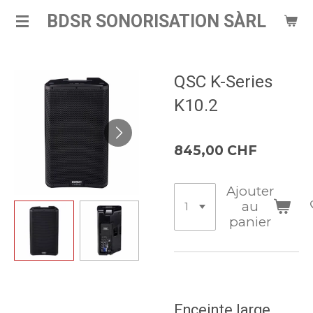
Passer
BDSR SONORISATION SÀRL
au
contenu
principal
QSC K-Series
K10.2
845,00 CHF
Ajouter
au
panier
Enceinte large