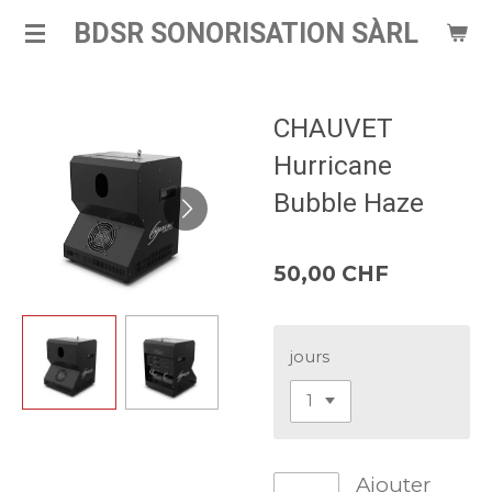
Passer
BDSR SONORISATION SÀRL
au
contenu
principal
CHAUVET
Hurricane
Bubble Haze
50,00 CHF
jours
Ajouter