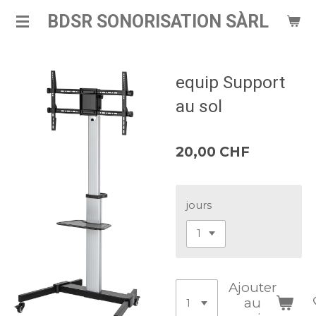
Passer
BDSR SONORISATION SÀRL
au
contenu
principal
equip Support
au sol
20,00 CHF
jours
Ajouter
au