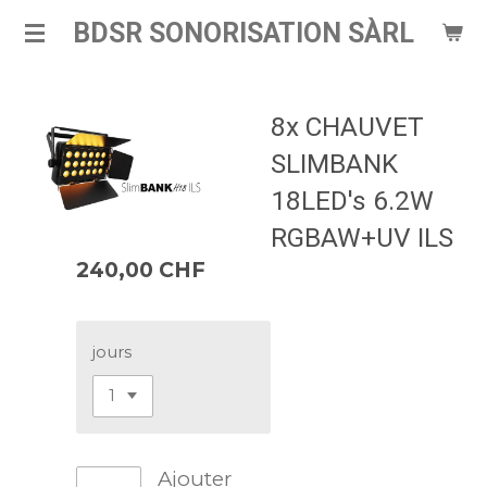
Passer
BDSR SONORISATION SÀRL
au
contenu
principal
8x CHAUVET
SLIMBANK
18LED's 6.2W
RGBAW+UV ILS
240,00 CHF
jours
Ajouter