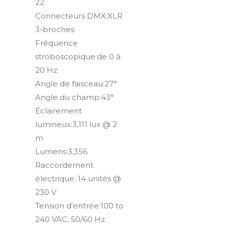
22
Connecteurs DMX:XLR
3-broches
Fréquence
stroboscopique:de 0 à
20 Hz
Angle de faisceau:27°
Angle du champ:43°
Éclairement
lumineux:3,111 lux @ 2
m
Lumens:3,356
Raccordement
électrique: 14 unités @
230 V
Tension d'entrée:100 to
240 VAC, 50/60 Hz